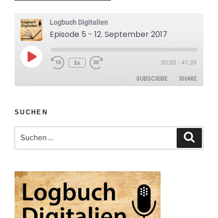
Logbuch Digitalien
Episode 5 - 12. September 2017
Play
1x
00:00
/
41:39
Rewind
Fast
Episode
10
Forward
SUBSCRIBE
SHARE
Seconds
10
seconds
SHARE
SUCHEN
RSS FEED
LINK
Suche
Suche
nach:
EMBED