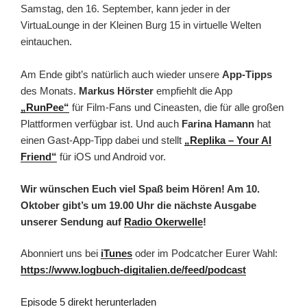
Samstag, den 16. September, kann jeder in der
VirtuaLounge in der Kleinen Burg 15 in virtuelle Welten
eintauchen.
Am Ende gibt’s natürlich auch wieder unsere
App-Tipps
des Monats.
Markus Hörster
empfiehlt die App
„RunPee“
für Film-Fans und Cineasten, die für alle großen
Plattformen verfügbar ist. Und auch
Farina Hamann
hat
einen Gast-App-Tipp dabei und stellt
„Replika – Your AI
Friend“
für iOS und Android vor.
Wir wünschen Euch viel Spaß beim Hören! Am 10.
Oktober gibt’s um 19.00 Uhr die nächste Ausgabe
unserer Sendung auf
Radio Okerwelle
!
Abonniert uns bei
iTunes
oder im Podcatcher Eurer Wahl:
https://www.logbuch-digitalien.de/feed/podcast
Episode 5 direkt herunterladen