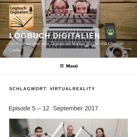
Zum
Inhalt
springen
LOGBUCH DIGITALIEN
Der Podcast über alles Digitale mit Markus Hörster und Christian
Cordes
Menü
SCHLAGWORT:
VIRTUALREALITY
Episode 5 – 12. September 2017