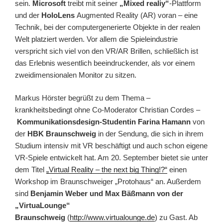
sein.
Microsoft
treibt mit seiner
„Mixed realiy“
-Plattform
und der
HoloLens
Augmented Reality (AR) voran – eine
Technik, bei der computergenerierte Objekte in der realen
Welt platziert werden. Vor allem die Spieleindustrie
verspricht sich viel von den VR/AR Brillen, schließlich ist
das Erlebnis wesentlich beeindruckender, als vor einem
zweidimensionalen Monitor zu sitzen.
Markus Hörster begrüßt zu dem Thema –
krankheitsbedingt ohne Co-Moderator Christian Cordes –
Kommunikationsdesign-Studentin Farina Hamann
von
der
HBK Braunschweig
in der Sendung, die sich in ihrem
Studium intensiv mit VR beschäftigt und auch schon eigene
VR-Spiele entwickelt hat. Am 20. September bietet sie unter
dem Titel
„Virtual Reality – the next big Thing!?“
einen
Workshop im Braunschweiger „Protohaus“ an. Außerdem
sind
Benjamin Weber und Max Bäßmann von der
„VirtuaLounge“
Braunschweig
(
http://www.virtualounge.de
) zu Gast. Ab