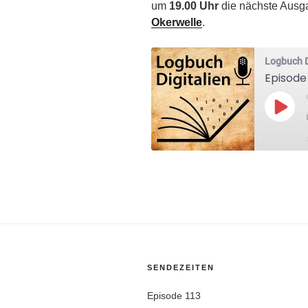
um
19.00 Uhr
die nächste Ausg
Okerwelle
.
Logbuch D
Episode 
Play
Epis
SHARE
RSS FEED
LINK
EMBED
SENDEZEITEN
Episode 113