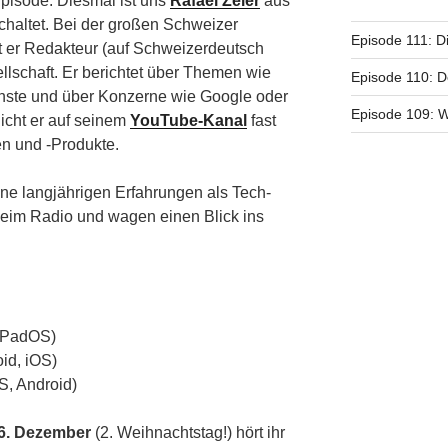
Episode: Diesmal ist uns
Rafael Zeier
aus
chaltet. Bei der großen Schweizer
Episode 111: D
t er Redakteur (auf Schweizerdeutsch
ellschaft. Er berichtet über Themen wie
Episode 110: D
ste und über Konzerne wie Google oder
Episode 109: 
licht er auf seinem
YouTube-Kanal
fast
n und -Produkte.
ine langjährigen Erfahrungen als Tech-
beim Radio und wagen einen Blick ins
iPadOS)
id, iOS)
, Android)
6. Dezember
(2. Weihnachtstag!) hört ihr