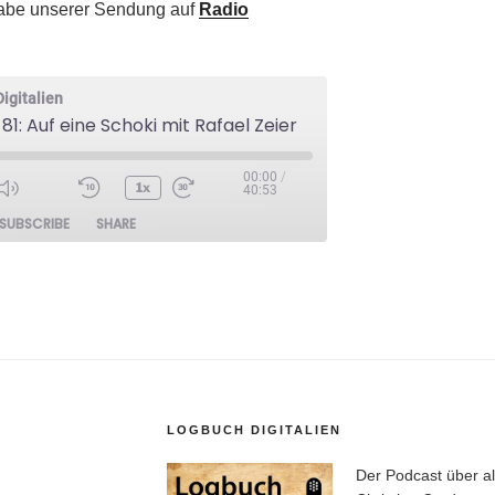
abe unserer Sendung auf
Radio
igitalien
81: Auf eine Schoki mit Rafael Zeier
00:00
/
1x
40:53
Mute/Unmute
Rewind
Fast
ode
SUBSCRIBE
SHARE
Episode
10
Forward
Seconds
10
seconds
LOGBUCH DIGITALIEN
Der Podcast über al