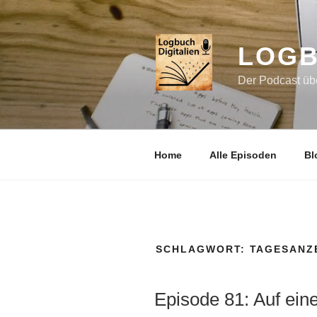
Zum
Inhalt
springen
LOGB
Der Podcast übe
Home
Alle Episoden
Bl
SCHLAGWORT:
TAGESANZ
Episode 81: Auf eine