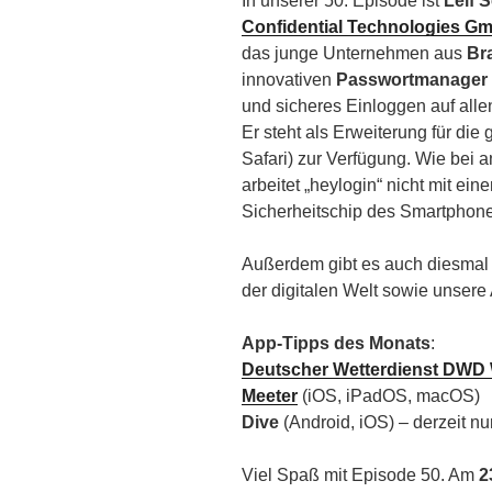
In unserer 50. Episode ist
Leif 
Confidential Technologies G
das junge Unternehmen aus
Br
innovativen
Passwortmanager
und sicheres Einloggen auf alle
Er steht als Erweiterung für di
Safari) zur Verfügung. Wie bei
arbeitet „heylogin“ nicht mit ei
Sicherheitschip des Smartphone
Außerdem gibt es auch diesmal 
der digitalen Welt sowie unsere
App-Tipps des Monats
:
Deutscher Wetterdienst DWD
Meeter
(iOS, iPadOS, macOS)
Dive
(Android, iOS) – derzeit nu
Viel Spaß mit Episode 50. Am
2