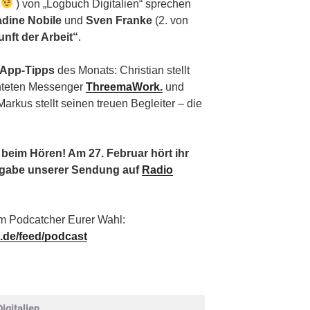
X
) von „Logbuch Digitalien“ sprechen
dine Nobile
und
Sven Franke
(2. von
nft der Arbeit“
.
App-Tipps
des Monats: Christian stellt
chteten Messenger
ThreemaWork.
und
arkus stellt seinen treuen Begleiter – die
beim Hören! Am 27. Februar hört ihr
sgabe unserer Sendung auf
Radio
m Podcatcher Eurer Wahl:
n.de/feed/podcast
igitalien