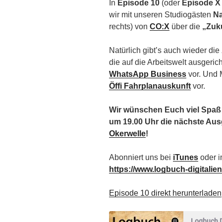
In
Episode 10
(oder
Episode 
wir mit unseren Studiogästen
Na
rechts) von
CO:X
über die
„Zuku
Natürlich gibt’s auch wieder die
die auf die Arbeitswelt ausgeri
WhatsApp Business
vor. Und M
Öffi Fahrplanauskunft
vor.
Wir wünschen Euch viel Spaß 
um 19.00 Uhr die nächste Au
Okerwelle
!
Abonniert uns bei
iTunes
oder i
https://www.logbuch-digitalie
Episode 10 direkt herunterladen
Logbuch D