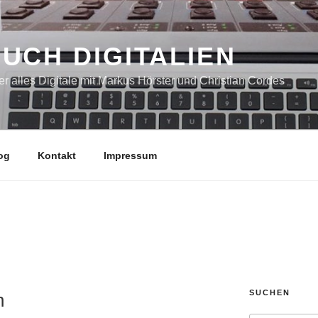
UCH DIGITALIEN
r alles Digitale mit Markus Hörster und Christian Cordes
og
Kontakt
Impressum
SUCHEN
n