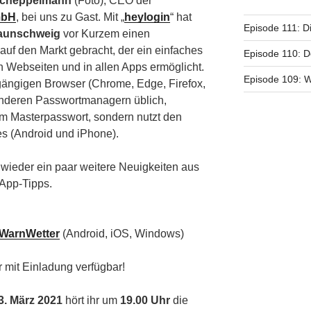
Scheppelmann
(Foto), CEO der
mbH
, bei uns zu Gast. Mit „
heylogin
“ hat
Episode 111: D
aunschweig
vor Kurzem einen
auf den Markt gebracht, der ein einfaches
Episode 110: D
n Webseiten und in allen Apps ermöglicht.
Episode 109: 
e gängigen Browser (Chrome, Edge, Firefox,
 anderen Passwortmanagern üblich,
nem Masterpasswort, sondern nutzt den
s (Android und iPhone).
wieder ein paar weitere Neuigkeiten aus
 App-Tipps.
 WarnWetter
(Android, iOS, Windows)
r mit Einladung verfügbar!
3. März 2021
hört ihr um
19.00 Uhr
die