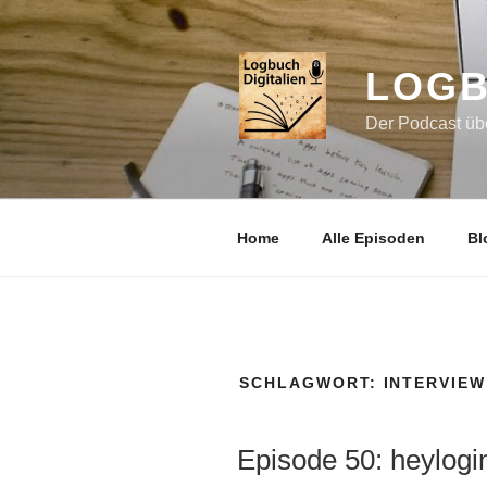
Zum
Inhalt
springen
LOGB
Der Podcast übe
Home
Alle Episoden
Bl
SCHLAGWORT:
INTERVIEW
Episode 50: heylogi