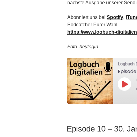
nächste Ausgabe unserer Send
Abonniert uns bei
Spotify
,
iTun
Podcatcher Eurer Wahl:
https://www.logbuch-digitalie
Foto: heylogin
Logbuch D
Episode
Play
Epis
SHARE
RSS FEED
Episode 10 – 30. Ja
LINK