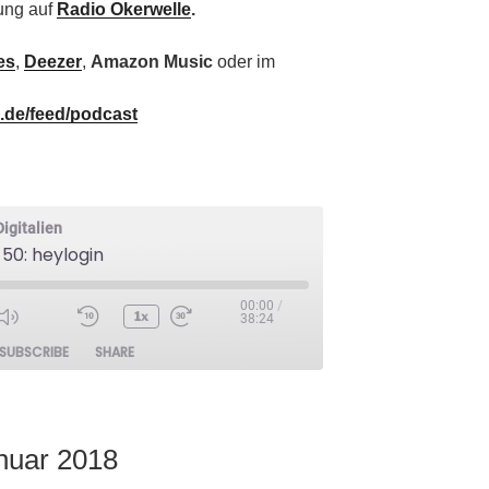
ung auf
Radio Okerwelle
.
es
,
Deezer
,
Amazon Music
oder im
n.de/feed/podcast
igitalien
 50: heylogin
00:00
/
1x
38:24
Mute/Unmute
Rewind
Fast
ode
SUBSCRIBE
SHARE
Episode
10
Forward
Seconds
10
seconds
nuar 2018